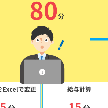
80
分
Excelで変更
給与計算
5
15