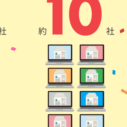
社
約
社