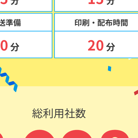
分
分
送準備
印刷・配布時間
0
20
分
分
総利用社数