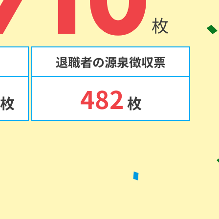
枚
退職者の源泉徴収票
482
枚
枚