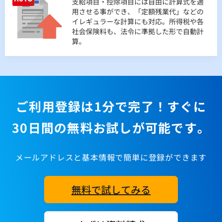
支給項目・控除項目には自由に計算式を適
されます。
用させる事ができ、「定額残業代」などの
イレギュラーな計算にも対応。所得税や各
社会保険料も、法令に準拠した形で自動計
算。
ご利用登録は1分で完了！すぐに
30日間の無料お試しが可能です。
メールアドレスと基本情報で簡単に登録ができます
無料で試してみる