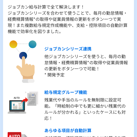
そんなお悩みを解決します！
ジョブカン給与計算で全部解決します！
ジョブカン給与計算で全て解決します！
クラウドシステムなので、従業員はいつでもどこでもスマホか
ToDoリストでタスクと期限を一目で把握。従業員ごとに自由に
ジョブカンシリーズを合わせて使うことで、毎月の勤怠情報・
らだって自分の明細を確認可能です！明細だけでなく源泉徴収
メモを貼れる機能にリマインド機能も搭載。途中入社・退職者
経費精算情報*の取得や従業員情報の更新をボタン一つで実
票にも対応。WEB上で配布ができます。
のイレギュラーな処理もアシスト機能でヌケモレを防止しま
現！また複数給与規定作成機能や、支給・控除項目の自動計算
す！
機能で効率化を図りました。
Web明細機能
給与・賞与の明細を従業員にWeb上で配布
Todoリスト
可能。クラウドなので、いつでもどこでも
状況に応じたタスクと期限が分かります。
ジョブカンシリーズ連携
スマホからでも確認できます。
「月額変更届」の対象者がいた場合や「住
他ジョブカンシリーズを使うと、毎月の勤
民税の更新」など、自動で管理者にお知ら
怠情報・経費精算情報*の取得や従業員情報
明細公開日時指定
せできます。
の更新をボタン一つで可能！
明細の公開日時をあらかじめ設定できま
* 開発予定
す。公開をメールで通知出来るため、従業
メモ機能
員の確認漏れも防止。
タスク忘れ防止に従業員ごとに自由にメモ
給与規定グループ機能
を貼り付け可能！指定した時刻にリマイン
Web源泉徴収票機能
残業代や手当のルールを無制限に設定可
ド設定もできます。
明細だけでなく、源泉徴収票も従業員に
能。「時給制の中でも更に細かい残業代の
Web上で配布可能。
ルールが分かれる」といったケースにも対
途中入社・退職者の
退職者に渡す源泉徴収票にも対応。
応！
表示アシスト機能
日割り計算などイレギュラーな計算が多い
あらゆる項目が自動計算
途中入社・退職者は、自動でマークが表示