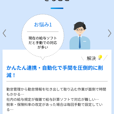
お悩み1
現在の給与ソフト
だと手動での対応
が多い
解決
解決
解決
かんたん連携・自動化で手間を圧倒的に削
Web上で自分の明細や源泉徴収票を確認で
Todoリスト化でタスクをわかりやすくご案
減！
きます！
内！
勤怠管理から勤怠情報を吐き出して取り込む作業が面倒で時間
明細を紙で配布しているが、印刷や配布の手間・コストがかか
途中入社や途中退社のイレギュラー対応が大変…
もかかる…
る...
複数のシステムを使っていて毎月の従業員情報の更新が大変…
社内の給与規定が複雑で給与計算ソフトで対応が難しい…
使っている給与計算ソフトでは源泉徴収票をWebで配布できな
来月の給与から必要な情報の更新を忘れないようにしない
税率・保険料率の改定があった場合は毎回手動で設定してい
い...
と……
る…