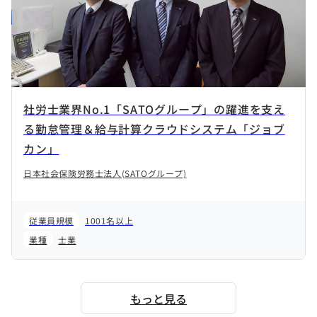
社労士業界No.1「SATOグループ」の躍進を支え
る勤怠管理＆給与計算クラウドシステム「ジョブ
カン」
日本社会保険労務士法人(SATOグループ)
従業員規模
1001名以上
業種
士業
もっと見る