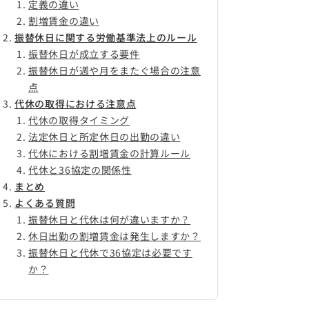
定義の違い
割増賃金の違い
振替休日に関する労働基準法上のルール
振替休日が成立する要件
振替休日が週や月をまたぐ場合の注意
点
代休の取得における注意点
代休の取得タイミング
法定休日と所定休日の出勤の違い
代休における割増賃金の計算ルール
代休と36協定の関係性
まとめ
よくある質問
振替休日と代休は何が違いますか？
休日出勤の割増賃金は発生しますか？
振替休日と代休で36協定は必要です
か？