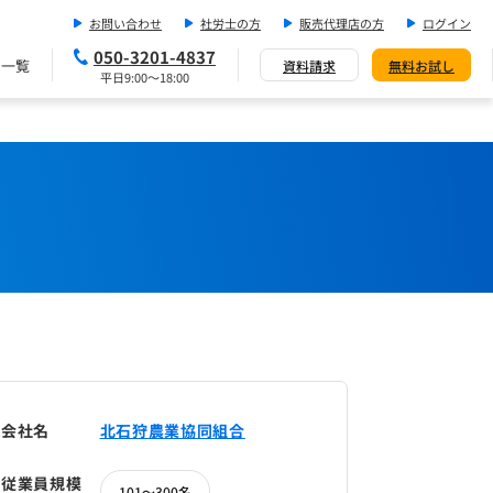
お問い合わせ
社労士の方
販売代理店の方
ログイン
050-3201-4837
ス一覧
資料請求
無料お試し
平日9:00～18:00
会社名
北石狩農業協同組合
従業員規模
101～300名