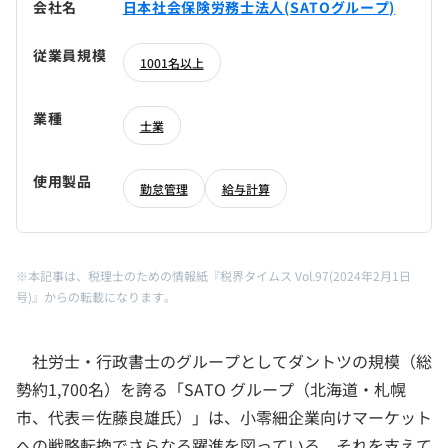
会社名
日本社会保険労務士法人(SATOグループ)
従業員規模
1001名以上
業種
士業
使用製品
勤怠管理
給与計算
※本記事は、税理士のための情報紙『税界タイムス Vol.97(2024年2月1日
号)』からの転載になります。
社労士・行政書士のグループとしてダントツの規模（総
勢約1,700名）を誇る「SATO グループ（北海道・札幌
市、代表＝佐藤良雄氏）」は、小零細企業向けマーケット
への戦略転換でさらなる躍進を図っている。それを支えて