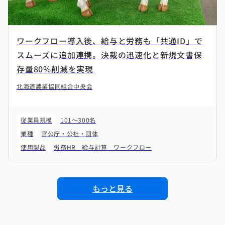
ワークフロー導入後、給与と労務も「共通ID」で
スムーズに追加連携。決裁の迅速化と新規文書保
存量80%削減を実現
北海道農業協同組合中央会
従業員規模
101～300名
業種
官公庁・公社・団体
使用製品
労務HR
給与計算
ワークフロー
もっと見る