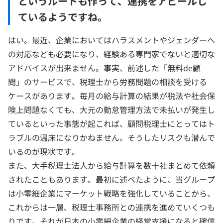
というルートも作って、連携をアピールし
ているようですね。
はい。最近、企業においてはハラスメントやジェンダーへ
の対応なども必要になり、経験ある専門家でないと適切な
アドバイスが出来ません。事実、前述した「無料de顧
問」のサービスで、税理士から労務問題の相談を受ける
ケースがあります。毎月の給与計算の結果が税法や社会保
険上問題なくても、大元の勤怠管理方法で未払いが発生し
ているといった事態が起これば、顧問税理士にとってはト
ラブルの温床になりかねません。そうしたリスクも潜んで
いるのが現状です。
また、大手税理士法人から給与計算を数十社まとめて依頼
されたこともあります。最初に述べたように、当グループ
は小零細企業にマーケット戦略を強化していることから、
これからは一層、税理士事務所との連携を進めていくつも
りです。それが日本の小零細企業の経営支援になると確信