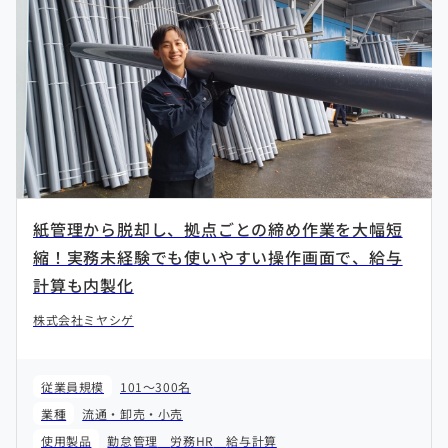
紙管理から脱却し、拠点ごとの締め作業を大幅短
縮！実務未経験でも使いやすい操作画面で、給与
計算も内製化
株式会社ミヤシゲ
従業員規模
101～300名
業種
流通・卸売・小売
使用製品
勤怠管理
労務HR
給与計算